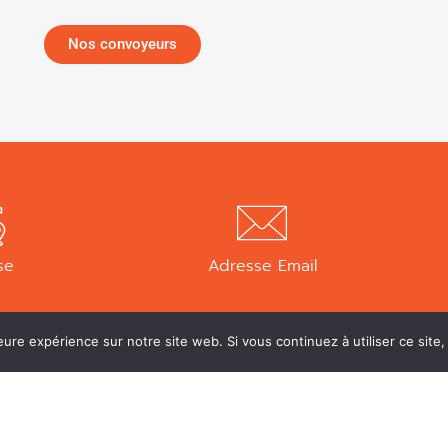
Nos convoyeurs
se
Adresse Email
aint-Claude
contact@claude-malfroy.com
eure expérience sur notre site web. Si vous continuez à utiliser ce sit
en-Montagne