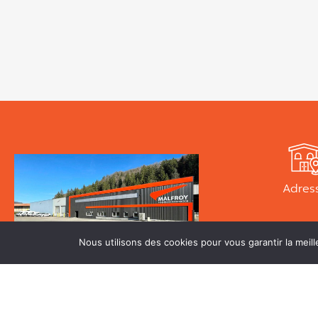
Adres
81 Avenue de S
Nous utilisons des cookies pour vous garantir la meill
39260 Moirans-